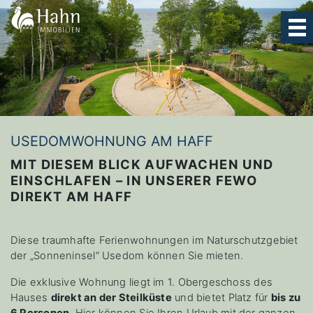
Logo – Hahn Immobilien
USEDOMWOHNUNG AM HAFF
MIT DIESEM BLICK AUFWACHEN UND
EINSCHLAFEN – IN UNSERER FEWO
DIREKT AM HAFF
Diese traumhafte Ferienwohnungen im Naturschutzgebiet
der „Sonneninsel“ Usedom können Sie mieten.
Die exklusive Wohnung liegt im 1. Obergeschoss des
Hauses
direkt an der Steilküste
und bietet Platz für
bis zu
6 Personen
. Hier können Sie Ihren Urlaub mit der ganzen